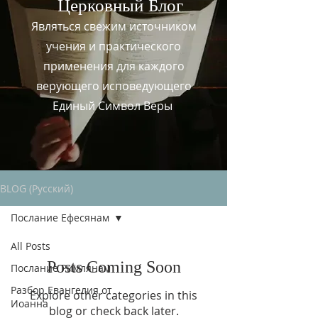
Церковный
Блог
Являться свежим источником
учения и практического
применения для каждого
верующего исповедующего
Единый Символ Веры
BLOG (Русский)
Послание Ефесянам
All Posts
Posts Coming Soon
Послание Римлянам
Разбор Евангелия от
Explore other categories in this
Иоанна
blog or check back later.