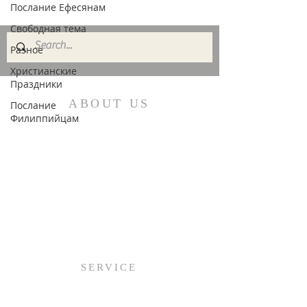
Послание Ефесянам
Свободная тема
Разное
Христианские
Праздники
ABOUT US
Послание
Филиппийцам
Welcome to Mission Boulevard
Baptist Church! We’re so glad you
found us on the Web, but we hope
you’ll be able to visit us in person!
SERVICE
Sunday:
9:00AM (English)