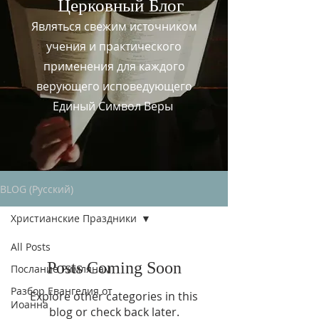
Церковный
Блог
Являться свежим источником
учения и практического
применения для каждого
верующего исповедующего
Единый Символ Веры
BLOG (Русский)
Христианские Праздники
All Posts
Posts Coming Soon
Послание Римлянам
Разбор Евангелия от
Explore other categories in this
Иоанна
blog or check back later.