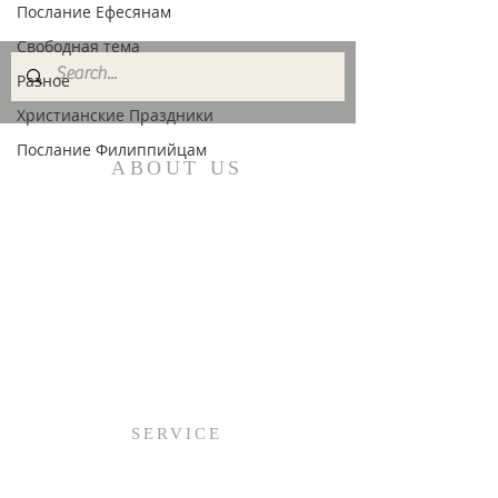
Послание Ефесянам
Свободная тема
Разное
Христианские Праздники
Послание Филиппийцам
ABOUT US
Welcome to Mission Boulevard
Baptist Church! We’re so glad you
found us on the Web, but we hope
you’ll be able to visit us in person!
SERVICE
Sunday:
9:00AM (English)