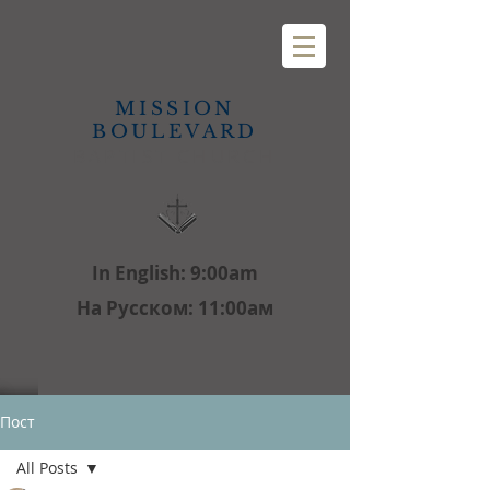
MISSION
BOULEVARD
BAPTIST CHURCH
In English: 9:00am
На Русском: 11:00aм
Пост
All Posts