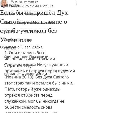
Vyacheslav Komlev
All Posts
6 июн. 2025 г.
2 мин. чтения
Если бы не пришёл Дух
Послание Ефесянам
Святой: размышление о
Разбор Евангелия от Иоанна
судьбе учеников без
Послание Римлянам
Утешителя
Свободная тема
Обновлено:
5 авг. 2025 г.
Разное
1. Они остались бы с 
Христианские Праздники
человеческими страхами
После распятия Иисуса ученики 
Открытый Форум
прятались от страха перед иудеями 
Послание Филиппийцам
(Иоанна 20:19). Без Духа Святого 
этот страх так и остался бы с ними. 
Пётр, который уже однажды 
отрёкся от Христа перед 
служанкой, мог бы никогда не 
обрести смелость снова 