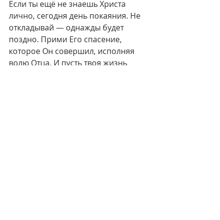
Если ты ещё не знаешь Христа 
лично, сегодня день покаяния. Не 
откладывай — однажды будет 
поздно. Прими Его спасение, 
которое Он совершил, исполняя 
волю Отца. И пусть твоя жизнь 
будет наполнена смыслом, как у 
Христа, Который сказал: «Моя 
пища — творить волю Пославшего 
Меня».
Разбор Евангелия от Иоанна
Недавние посты
Смотреть все