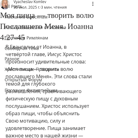
Vyacheslav Komlev
All Posts
30 июл. 2025 г.
3 мин. чтения
Моя пища — творить волю
Послание Ефесянам
Пославшего Меня. Иоанна
Разбор Евангелия от Иоанна
4:27-45
Послание Римлянам
В Евангелии от Иоанна, в 
Свободная тема
четвёртой главе, Иисус Христос 
Разное
произносит удивительные слова: 
«Моя пища — творить волю 
Христианские Праздники
пославшего Меня». Эти слова стали 
Открытый Форум
темой для глубокого 
Послание Филиппийцам
размышления, сравнивающего 
физическую пищу с духовным 
послушанием. Христос использует 
образ пищи, чтобы объяснить 
Свою мотивацию, силу и 
удовлетворение. Пища занимает 
важное место в нашей жизни — 