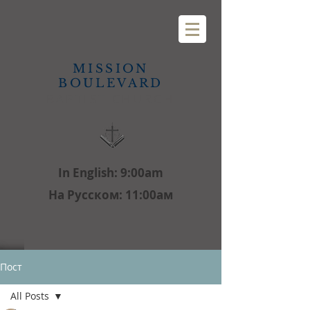
MISSION
BOULEVARD
BAPTIST CHURCH
In English: 9:00am
На Русском: 11:00aм
Пост
All Posts