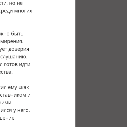
и, но не 
среди многих 
смирения. 
ует доверия 
ослушанию. 
л готов идти 
ства.
ставником и 
ними 
лся у него. 
шение 