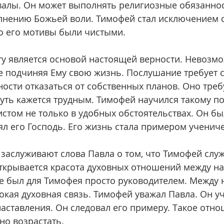
алы. Он может выполнять религиозные обязанност
лнению Божьей воли. Тимофей стал исключением 
о его мотивы были чистыми.
е подчиняя Ему свою жизнь. Послушание требует 
ности отказаться от собственных планов. Оно треб
 путь кажется трудным. Тимофей научился такому п
истом не только в удобных обстоятельствах. Он бы
лял его Господь. Его жизнь стала примером учениче
открывается красота духовных отношений между на
е был для Тимофея просто руководителем. Между 
окая духовная связь. Тимофей уважал Павла. Он учи
аставления. Он следовал его примеру. Такое отно
но возрастать.