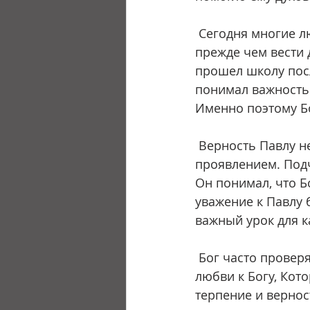
 Сегодня многие люди хотят быть лидерами, но не хотят быть учениками. Однако 
прежде чем вести 
прошел школу посл
понимал важность 
Именно поэтому Бо
 Верность Павлу не противоречила верности Христу. Наоборот, она была ее 
проявлением. Под
Он понимал, что Б
уважение к Павлу 
важный урок для 
 Бог часто проверяет нашу верность через отношения с людьми. Легко говорить о 
любви к Богу, Кот
терпение и вернос