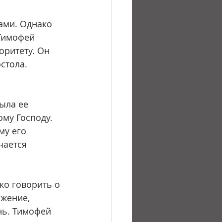
Тимофей 
ритету. Он 
стола. 
му Господу. 
му его 
чается 
жение, 
нь. Тимофей 