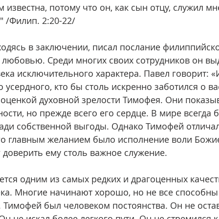
м известна, потому что он, как сын отцу, служил мн
 /Филип. 2:20-22/
ходясь в заключении, писал послание филиппийско
 любовью. Среди многих своих сотрудников он вы
ека исключительного характера. Павел говорит: «И
 усердного, кто бы столь искренно заботился о вас
оценкой духовной зрелости Тимофея. Они показы
ости, но прежде всего его сердце. В мире всегда 
ади собственной выгоды. Однако Тимофей отличалс
Его главным желанием было исполнение воли Божи
 доверить ему столь важное служение.
а. Многие начинают хорошо, но не все способны 
 Тимофей был человеком постоянства. Он не остав
Он не искал более легкого пути. Он не стремился к