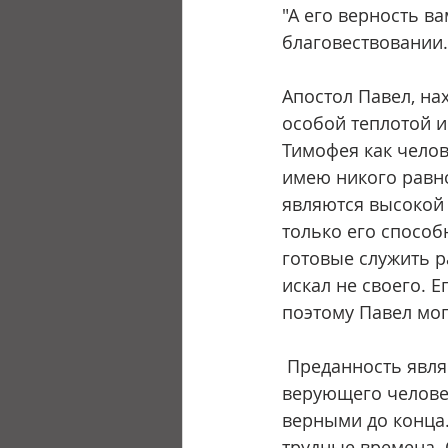
"А его верность ва
благовествовании."
Апостол Павел, на
особой теплотой и
Тимофея как челов
имею никого равно
являются высокой 
только его способн
готовые служить р
искал не своего. 
поэтому Павел мог
 Преданность является одним из самых редких и драгоценных качеств в жизни 
верующего человек
верными до конца.
трудные времена. 