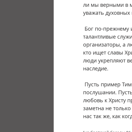
ли мы верными в 
уважать духовных 
 Бог по-прежнему ищет людей, подобных Тимофею. Ему нужны не просто 
талантливые служи
организаторы, а лю
кто ищет славы Хр
люди укрепляют ве
наследие.
 Пусть пример Тимофея вдохновляет нас возрастать в преданности, верности и 
послушании. Пусть
любовь к Христу п
заметна не только 
нас так же, как к