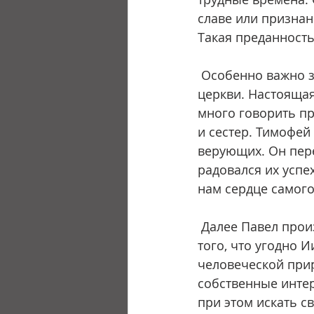
славе или признан
Такая преданность
 Особенно важно заметить, что Павел говорит об искренней заботе Тимофея о 
церкви. Настоящая
много говорить пр
и сестер. Тимофей
верующих. Он пере
радовался их успе
нам сердце самого
 Далее Павел произносит печальные слова: «Потому что все ищут своего, а не 
того, что угодно 
человеческой прир
собственные интер
при этом искать с