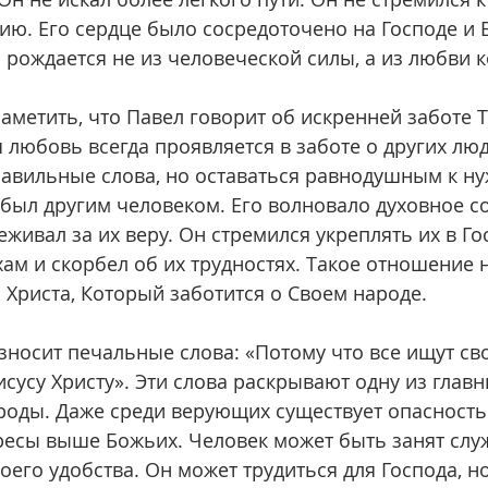
ию. Его сердце было сосредоточено на Господе и Е
 рождается не из человеческой силы, а из любви к
 любовь всегда проявляется в заботе о других лю
авильные слова, но оставаться равнодушным к ну
 был другим человеком. Его волновало духовное с
живал за их веру. Он стремился укреплять их в Го
хам и скорбел об их трудностях. Такое отношение 
 Христа, Который заботится о Своем народе.
Иисусу Христу». Эти слова раскрывают одну из глав
оды. Даже среди верующих существует опасность
есы выше Божьих. Человек может быть занят служ
воего удобства. Он может трудиться для Господа, н