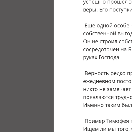
успешно прошел эт
веры. Его поступк
 Еще одной особенностью Тимофея была готовность служить без поиска 
собственной выгод
Он не строил собс
сосредоточен на Б
руках Господа.
 Верность редко проявляется в великих подвигах. Чаще всего она выражается в 
ежедневном постоя
никто не замечает 
появляются трудно
Именно таким был
 Пример Тимофея побуждает каждого христианина проверить собственное сердце. 
Ищем ли мы того, 