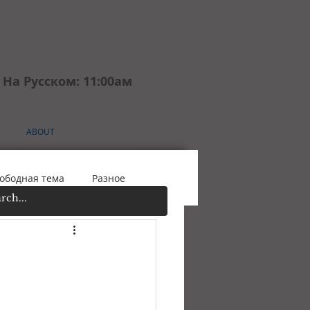
На Русском: 11:00aм
ABOUT
ободная тема
Разное