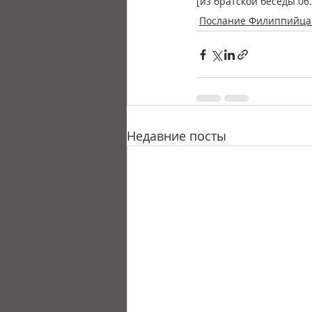
[из братской беседы 06.
Послание Филиппийц
Недавние посты