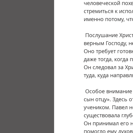
человеческой похв
стремиться к испо
именно потому, чт
 Послушание Христу является основой настоящей верности. Невозможно быть 
верным Господу, н
Оно требует готов
даже тогда, когда
Он следовал за Хр
туда, куда направ
 Особое внимание заслуживают слова Павла о том, что Тимофей служил ему «как 
сын отцу». Здесь 
учеником. Павел н
существовала глуб
Он принимал его н
помогло ему духов