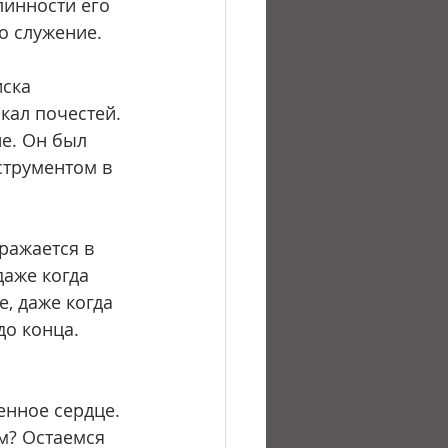
инности его 
о служение.
кал почестей. 
е. Он был 
струментом в 
аже когда 
, даже когда 
о конца. 
м? Остаемся 