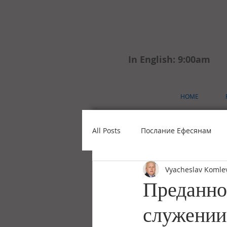
In English: 9:00am
HOME
All Posts
Послание Ефесянам
Vyacheslav Komle
Христианские Праздники
О
Преданно
служении