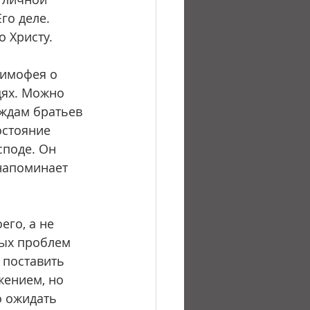
го деле. 
о Христу.
дях. Можно 
ждам братьев 
остояние 
споде. Он 
напоминает 
ных проблем 
 поставить 
ением, но 
о ожидать 