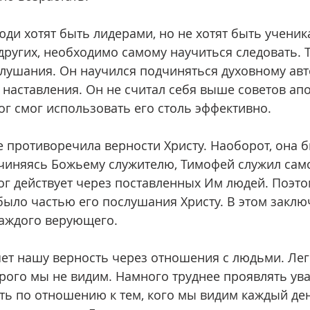
других, необходимо самому научиться следовать. 
ушания. Он научился подчиняться духовному авто
наставления. Он не считал себя выше советов апо
г смог использовать его столь эффективно.
чиняясь Божьему служителю, Тимофей служил само
ог действует через поставленных Им людей. Поэто
было частью его послушания Христу. В этом заклю
каждого верующего.
орого мы не видим. Намного труднее проявлять ува
ть по отношению к тем, кого мы видим каждый де