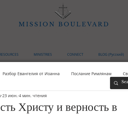
MISSION BOULEVARD
BAPTIST CHURCH
RESOURCES
MINISTRIES
CONNECT
BLOG (Русский)
Разбор Евангелия от Иоанна
Послание Римлянам
Св
v
23 июн.
4 мин. чтения
ткрытый Форум
Послание Филиппийцам
сть Христу и верность в