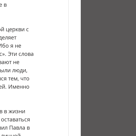
е в 
й церкви с 
деляет 
бо я не 
». Эти слова 
вают не 
были люди, 
я тем, что 
ей. Именно 
оставаться 
ил Павла в 
 личной 