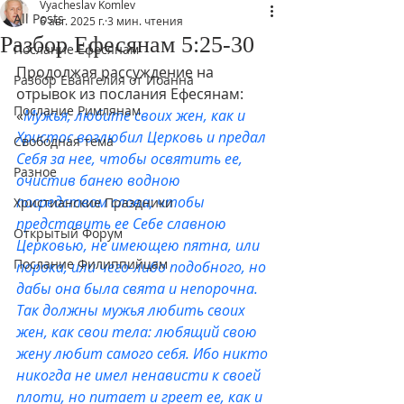
Vyacheslav Komlev
All Posts
6 авг. 2025 г.
3 мин. чтения
Разбор Ефесянам 5:25-30
Послание Ефесянам
Продолжая рассуждение на 
Разбор Евангелия от Иоанна
отрывок из послания Ефесянам: 
Послание Римлянам
«
Мужья, любите своих жен, как и 
Христос возлюбил Церковь и предал 
Свободная тема
Себя за нее, чтобы освятить ее, 
Разное
очистив банею водною 
посредством слова; чтобы 
Христианские Праздники
представить ее Себе славною 
Открытый Форум
Церковью, не имеющею пятна, или 
Послание Филиппийцам
порока, или чего-либо подобного, но 
дабы она была свята и непорочна. 
Так должны мужья любить своих 
жен, как свои тела: любящий свою 
жену любит самого себя. Ибо никто 
никогда не имел ненависти к своей 
плоти, но питает и греет ее, как и 