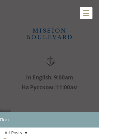
MISSION
BOULEVARD
BAPTIST CHURCH
In English: 9:00am
На Русском: 11:00aм
Пост
All Posts