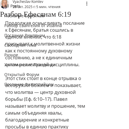
Vyacheslav Komlev
All Posts
28 окт. 2025 г.
5 мин. чтения
Разбор Ефесянам 6:19
Послание Ефесянам
Продолжая осмысливать послание 
Разбор Евангелия от Иоанна
к Ефесянам, братья сошлись в 
Послание Римлянам
едином мнении, что 6:18 
призывает к молитвенной жизни 
Свободная тема
как к постоянному духовному 
Разное
состоянию, а не к единичным 
актам религиозной дисциплины. 
Христианские Праздники
Открытый Форум
Этот стих стоит в конце отрывка о 
Послание Филиппийцам
всеоружии Божием и показывает, 
что молитва — центр духовной 
борьбы (Еф. 6:10–17). Павел 
называет молитву и прошение, тем 
самым объединяя хвалы, 
благодарение и конкретные 
просьбы в единую практику 