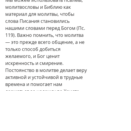
Мы можем использовать псалмы, 
молитвословы и Библию как 
материал для молитвы, чтобы 
слова Писания становились 
нашими словами перед Богом (Пс. 
119). Важно помнить, что молитва 
— это прежде всего общение, а не 
только способ добиться 
желаемого, и Бог ценит 
искренность и смирение. 
Постоянство в молитве делает веру 
активной и устойчивой в трудные 
времена и помогает нам 
держаться за надежду во Христе.
Пусть Ефесянам 6:18 станет для нас 
напоминанием: молиться духом, 
усердствовать в молитве и не 
забывать молиться за всех святых. 