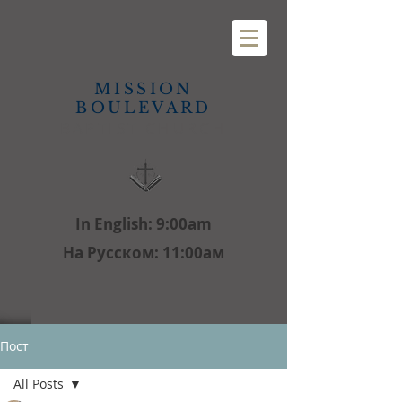
MISSION
BOULEVARD
BAPTIST CHURCH
In English: 9:00am
На Русском: 11:00aм
Пост
All Posts