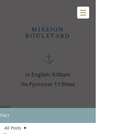
MISSION
BOULEVARD
BAPTIST CHURCH
In English: 9:00am
На Русском: 11:00aм
Пост
All Posts