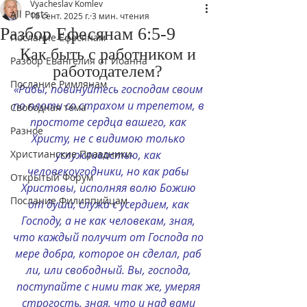
Vyacheslav Komlev
All Posts
18 сент. 2025 г.
3 мин. чтения
Разбор Ефесянам 6:5-9
Послание Ефесянам
Как быть с работником и 
Разбор Евангелия от Иоанна
работодателем? 
Послание Римлянам
«Рабы, повинуйтесь господам своим 
по плоти со страхом и трепетом, в 
Свободная тема
простоте сердца вашего, как 
Разное
Христу, не с видимою только 
Христианские Праздники
услужливостью, как 
человекоугодники, но как рабы 
Открытый Форум
Христовы, исполняя волю Божию 
Послание Филиппийцам
от души, служа с усердием, как 
Господу, а не как человекам, зная, 
что каждый получит от Господа по 
мере добра, которое он сделал, раб 
ли, или свободный. Вы, господа, 
поступайте с ними так же, умеряя 
строгость, зная, что и над вами 