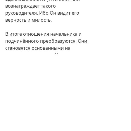
вознаграждает такого 
руководителя. Ибо Он видит его 
верность и милость.
В итоге отношения начальника и 
подчинённого преобразуются. Они 
становятся основанными на 
уважении и доверии. И в этом 
проявляется Божий замысел. Все 
равны перед Господом, и все 
призваны служить. Работники — 
через усердный труд. Начальники 
— через справедливое 
управление. И вместе они 
прославляют Христа. Так 
исполняется воля Божия. И так 
прославляется Господь в обществе.